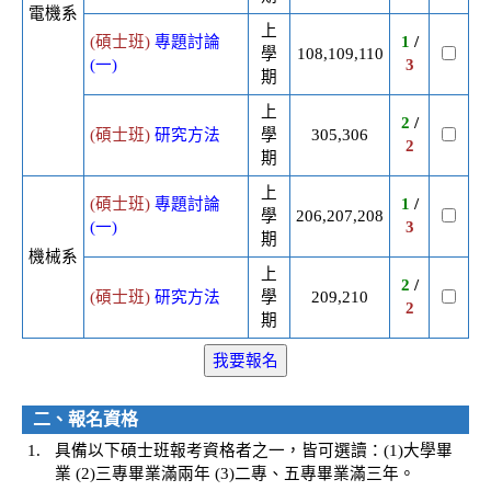
電機系
上
(碩士班)
專題討論
1
/
學
108,109,110
(一)
3
期
上
2
/
(碩士班)
研究方法
學
305,306
2
期
上
(碩士班)
專題討論
1
/
學
206,207,208
(一)
3
期
機械系
上
2
/
(碩士班)
研究方法
學
209,210
2
期
二、報名資格
1.
具備以下碩士班報考資格者之一，皆可選讀：(1)大學畢
業 (2)三專畢業滿兩年 (3)二專、五專畢業滿三年。