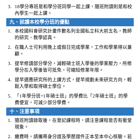
3.
18學分專班是和學分班同學一起上課，隨班附讀則是和校
內學生一起上課。
九、就讀本校學分班的優點
1.
本校國科會研究計畫件數名列全國私立科大前五名，教師
的研究、教學認真。
2.
在職人士可利用晚上或假日完成學業，工作和學業得以兼
顧。
3.
提早修讀部分學分，減輕碩士班入學後的學業壓力，所修
學分在入學後皆可抵免，可縮短修業年限。
4.
提早適應研究所的上課方式，提早規劃未來研究方向，輕
鬆入學和取得碩士學位。
5.
「1年學分班+1年碩士班」的學費比「2年碩士班」的學
費便宜，可減少部分學費。
十、注意事項
1.
隨班附讀錄取後，在登記課程時，請注意課程是否有衝堂
現象。
2.
繳費時，請攜帶身分證及學歷證件正本至本中心核驗。若