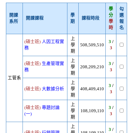
學
勾
開課
學
分
選
開課課程
課程時段
系所
期
學
報
時
名
上
(碩士班)
人因工程實
3
/
學
508,509,510
務
3
期
上
(碩士班)
生產管理實
3
/
學
208,209,210
務
3
期
工管系
上
3
/
(碩士班)
大數據分析
學
408,409,410
3
期
上
(碩士班)
專題討論
3
/
學
108,109,110
(一)
3
期
上
3
/
(碩士班)
行銷管理
學
108,109,110