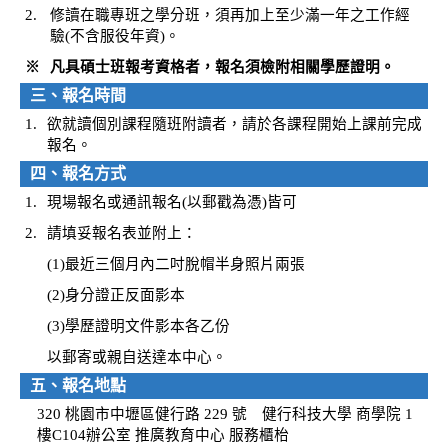
2.
修讀在職專班之學分班，須再加上至少滿一年之工作經
驗(不含服役年資)。
※
凡具碩士班報考資格者，報名須檢附相關學歷證明。
三、報名時間
1.
欲就讀個別課程隨班附讀者，請於各課程開始上課前完成
報名。
四、報名方式
1.
現場報名或通訊報名(以郵戳為憑)皆可
2.
請填妥報名表並附上：
(1)最近三個月內二吋脫帽半身照片兩張
(2)身分證正反面影本
(3)學歷證明文件影本各乙份
以郵寄或親自送達本中心。
五、報名地點
320 桃園市中壢區健行路 229 號 健行科技大學 商學院 1
樓C104辦公室 推廣教育中心 服務櫃枱