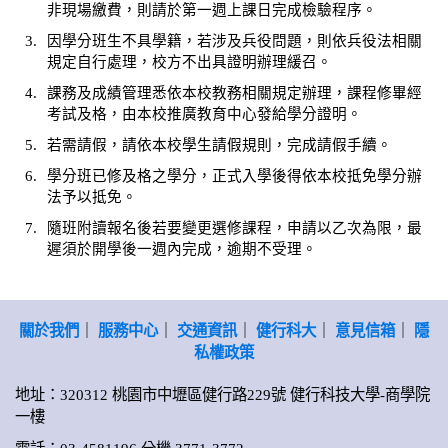
非現場繳費，則請於第一週上課日完成檢驗程序。
3.
因學分班生不具學籍，若涉及兵役問題，則依兵役法相關
規定自行處理，校方不出具證明辦理緩召。
4.
課務及成績管理悉依本校教務相關規定辦理，課程修畢經
考試及格，由本校推廣教育中心發給學分證明。
5.
若需請假，請依本校學生請假規則，完成請假手續。
6.
學分班已修及格之學分，正式入學後得依本校抵免學分辦
法予以抵免。
7.
隨班附讀報名後若要變更選修課程，申請以乙次為限，最
遲須於開學後一週內完成，逾期不受理。
關於我們
｜
服務中心
｜
交通資訊
｜
健行科大
｜
意見信箱
｜
隱
私權政策
地址：320312 桃園市中壢區健行路229號 健行科技大學-商學院
一樓