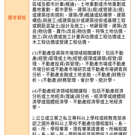
區域及都市計畫(概論)、土地重劃或市地重劃或
農地重劃、都市更新、建築法(規)或營建法(規)
或建築技術規則、建築(學)概論或結構學、建築
應考資格
構造(與施工)或建築設計或建築技術或基礎工程
或鋼筋混凝土(設計及施工)、地籍管理、建築(改
良)物估價、農作(改良)物估價、特殊土地估價、
施工(與)估價或施工計畫與估價或工程估價或土
木工程估價或營建工程估價。
(3)不動產投資與市場領域相關課程：包括不動
產(經營)管理或土地(經營)管理或建築(經營)管
理、不動產投資(與管理)、不動產市場或不動產
市場分析或不動產市場研究或不動產市場調查與
分析、不動產金融或土地金融、(不動產)財務分
析、(不動產)財務管理、會計學、統計學。
(4)不動產經濟領域相關課程：包括不動產經濟
分析或土地經濟(理論)與分析、經濟學或總體經
濟學或個體經濟學、不動產經濟學或土地經濟
學。
2.公立或立案之私立專科以上學校或經教育部承
認之國外專科以上學校不動產估價相當科、系、
組、所、學程畢業，領有畢業證書者。所稱相當
科、系、組、所、學程係指其所開設之必修課程