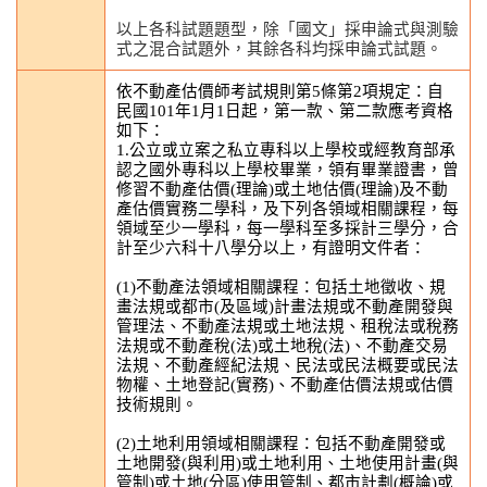
以上各科試題題型，除「國文」採申論式與測驗
式之混合試題外，其餘各科均採申論式試題。
依不動產估價師考試規則第5條第2項規定：自
民國101年1月1日起，第一款、第二款應考資格
如下：
1.公立或立案之私立專科以上學校或經教育部承
認之國外專科以上學校畢業，領有畢業證書，曾
修習不動產估價(理論)或土地估價(理論)及不動
產估價實務二學科，及下列各領域相關課程，每
領域至少一學科，每一學科至多採計三學分，合
計至少六科十八學分以上，有證明文件者：
(1)不動產法領域相關課程：包括土地徵收、規
畫法規或都市(及區域)計畫法規或不動產開發與
管理法、不動產法規或土地法規、租稅法或稅務
法規或不動產稅(法)或土地稅(法)、不動產交易
法規、不動產經紀法規、民法或民法概要或民法
物權、土地登記(實務)、不動產估價法規或估價
技術規則。
(2)土地利用領域相關課程：包括不動產開發或
土地開發(與利用)或土地利用、土地使用計畫(與
管制)或土地(分區)使用管制、都市計劃(概論)或