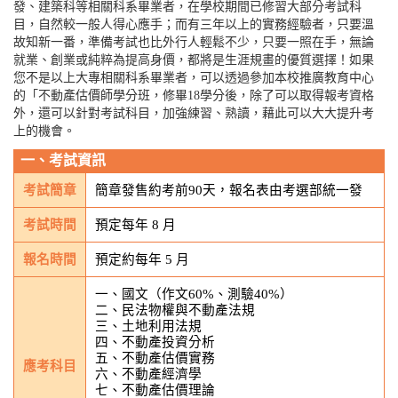
發、建築科等相關科系畢業者，在學校期間已修習大部分考試科
目，自然較一般人得心應手；而有三年以上的實務經驗者，只要溫
故知新一番，準備考試也比外行人輕鬆不少，只要一照在手，無論
就業、創業或純粹為提高身價，都將是生涯規畫的優質選擇！如果
您不是以上大專相關科系畢業者，可以透過參加本校推廣教育中心
的「不動產估價師學分班，修畢18學分後，除了可以取得報考資格
外，還可以針對考試科目，加強練習、熟讀，藉此可以大大提升考
上的機會。
一、考試資訊
考試簡章
簡章發售約考前90天，報名表由考選部統一發
考試時間
預定每年 8 月
報名時間
預定約每年 5 月
一、國文（作文60%、測驗40%）
二、民法物權與不動產法規
三、土地利用法規
四、不動產投資分析
五、不動產估價實務
應考科目
六、不動產經濟學
七、不動產估價理論