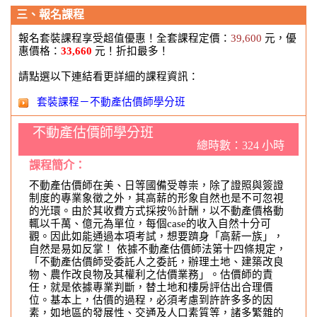
三、報名課程
報名套裝課程享受超值優惠！全套課程定價：
39,600
元，優
惠價格：
33,660
元！折扣最多！
請點選以下連結看更詳細的課程資訊：
套裝課程－不動產估價師學分班
不動產估價師學分班
總時數：324 小時
課程簡介：
不動產估價師在美、日等國備受尊崇，除了證照與簽證
制度的專業象徵之外，其高薪的形象自然也是不可忽視
的光環。由於其收費方式採按％計酬，以不動產價格動
輒以千萬、億元為單位，每個case的收入自然十分可
觀。因此如能通過本項考試，想要躋身「高薪一族」，
自然是易如反掌！ 依據不動產估價師法第十四條規定，
「不動產估價師受委託人之委託，辦理土地、建築改良
物、農作改良物及其權利之估價業務」。估價師的責
任，就是依據專業判斷，替土地和樓房評估出合理價
位。基本上，估價的過程，必須考慮到許許多多的因
素，如地區的發展性、交通及人口素質等，諸多繁雜的