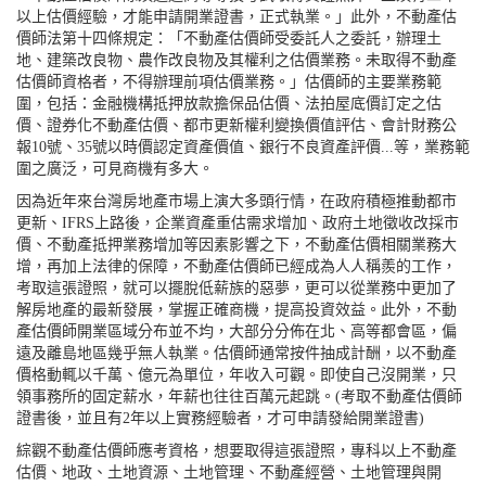
以上估價經驗，才能申請開業證書，正式執業。」此外，不動產估
價師法第十四條規定：「不動產估價師受委託人之委託，辦理土
地、建築改良物、農作改良物及其權利之估價業務。未取得不動產
估價師資格者，不得辦理前項估價業務。」估價師的主要業務範
圍，包括：金融機構抵押放款擔保品估價、法拍屋底價訂定之估
價、證券化不動產估價、都市更新權利變換價值評估、會計財務公
報10號、35號以時價認定資產價值、銀行不良資產評價...等，業務範
圍之廣泛，可見商機有多大。
因為近年來台灣房地產市場上演大多頭行情，在政府積極推動都市
更新、IFRS上路後，企業資產重估需求增加、政府土地徵收改採市
價、不動產抵押業務增加等因素影響之下，不動產估價相關業務大
增，再加上法律的保障，不動產估價師已經成為人人稱羨的工作，
考取這張證照，就可以擺脫低薪族的惡夢，更可以從業務中更加了
解房地產的最新發展，掌握正確商機，提高投資效益。此外，不動
產估價師開業區域分布並不均，大部分分佈在北、高等都會區，偏
遠及離島地區幾乎無人執業。估價師通常按件抽成計酬，以不動產
價格動輒以千萬、億元為單位，年收入可觀。即使自己沒開業，只
領事務所的固定薪水，年薪也往往百萬元起跳。(考取不動產估價師
證書後，並且有2年以上實務經驗者，才可申請發給開業證書)
綜觀不動產估價師應考資格，想要取得這張證照，專科以上不動產
估價、地政、土地資源、土地管理、不動產經營、土地管理與開