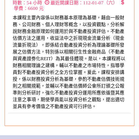
時數：
54
小時
最近開課日期：
112-01-07（六）
學費：
6600
元
本課程主要內容係以財務基本原理為基礎，藉由一般財
務、公司財務、個人理財等概念，以投資觀點，分析解
說財務金融原理如何運用於與不動產投資評估。不動產
估價方法之運用，收益法中之折現現金流量分析（現金
流量折現法），即係結合動產投資分析為理論基礎所發
展之估價方法，特別係以相關衍生性金融商品（不動產
與資產證劵化REIT）為其最佳體現。是以，本課程將以
財務相關理論之建構，輔以不動產之市場特性，指導學
員對不動產投資分析之全方位掌握。爰此，課程安排講
授，係以財務投資分析為基礎，參酌不動產估價技術規
則之相關規範，並輔以不動產估價師公會所訂頒之公報
準則分析研討，強化不動產投資分運用所應依循暨其應
注意之事項，期使學員能以投資分析之觀點，提出適切
並具有參考價值之不動產投資可行評估。