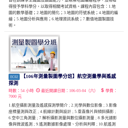
旨在訓練學生識圖及讀圖能力，並瞭解地圖編繪程序，及格者
得授予學科學分，以取得相關考試資格。課程內容包含：1.地
圖的數學基礎；2.地圖的簡化；3.地圖的符號系統；4.地圖的編
繪；5.地圖分析與應用；6.地理資訊系統；7.數值地圖製圖技
術。
【106年測量製圖學分班】航空測量學與遙感
EC02
探測
時數：
54
小時
最近開課日期：
106-03-04（六）
學費：
7000
元
1.航空攝影測量及遙感探測學簡介 ; 2.光學與數位影像 ; 3.影像
座標量測與改正 ; 4.航線計劃與設計 ; 5.垂直像片與傾斜攝影 ;
6.空中三角測量 ; 7.解析攝影測量與數位攝影測量 ; 8.多光譜影
像與微波遙測 ; 9.遙測數據影像處理、分析與判釋 ; 10.航遙測