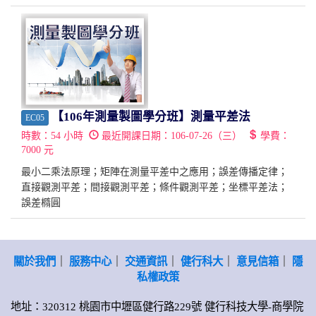
【106年測量製圖學分班】測量平差法
EC05
時數：
54
小時
最近開課日期：
106-07-26（三）
學費：
7000
元
最小二乘法原理；矩陣在測量平差中之應用；誤差傳播定律；
直接觀測平差；間接觀測平差；條件觀測平差；坐標平差法；
誤差橢圓
關於我們
｜
服務中心
｜
交通資訊
｜
健行科大
｜
意見信箱
｜
隱
私權政策
地址：320312 桃園市中壢區健行路229號 健行科技大學-商學院