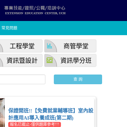
常見問題
finance
工程學堂
商管學堂
browse_activity
資訊暨設計
資訊學分班
保證開班!!【免費就業輔導班】室內設
計應用AI導入養成班(第二期)
報名已截止-僅供題庫參考!!!