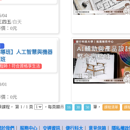
/04
三四五
/白天
特價：0元
】
輔導班】人工智慧與機器
練班
工程師！符合資格享生活
/01
特價：0元
課程， 第 1 / 1 頁
，每頁顯示
筆，
16
30
50
課程清單
課
關於我們
｜
服務中心
｜
交通資訊
｜
健行科大
｜
意見信箱
｜
隱私權政