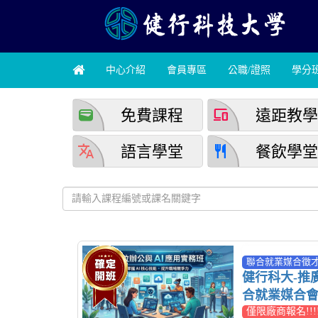
中心介紹
會員專區
公職/證照
學分
wallet
devices
免費課程
遠距教
translate
restaurant
語言學堂
餐飲學
聯合就業媒合徵才
健行科大-推廣中
合就業媒合會
僅限廠商報名!!!