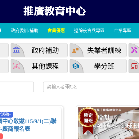
班
政府委訓/補助
會員優惠
退除役官兵專區
企業專區
account_balance
user_attributes
handyman
學
政府補助
失業者訓練
detection_and_zone
school
devices
堂
其他課程
學分班
活動~
心敬邀115/9/1(二)聯
-廠商報名表
!