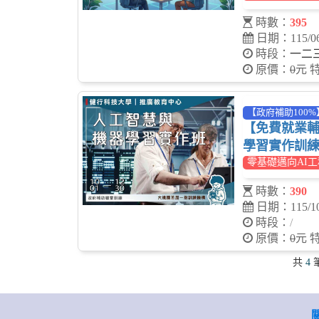
時數：
395
日期：115/06
時段：
一二
原價：
0
元 
【政府補助100%
【免費就業
學習實作訓
零基礎邁向AI
時數：
390
日期：115/10
時段：
/
原價：
0
元 
共
4
筆