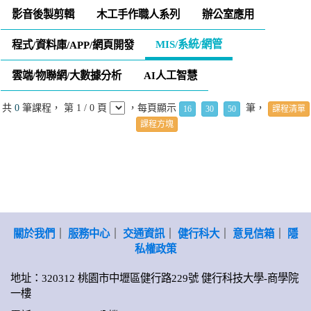
影音後製剪輯
木工手作職人系列
辦公室應用
MIS/系統/網管
程式/資料庫/APP/網頁開發
雲端/物聯網/大數據分析
AI人工智慧
共
0
筆課程， 第 1 / 0 頁
，每頁顯示
筆，
16
30
50
課程清單
課程方塊
關於我們
｜
服務中心
｜
交通資訊
｜
健行科大
｜
意見信箱
｜
隱
私權政策
地址：320312 桃園市中壢區健行路229號 健行科技大學-商學院
一樓