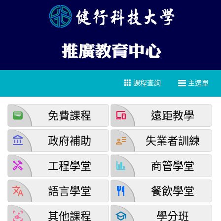
課程查詢
主選單
wallet
devices
免費課程
遠距教學
account_balance
user_attributes
政府補助
失業者訓練
handyman
finance
工程學堂
商管學堂
translate
restaurant
語言學堂
餐飲學堂
detection_and_zone
school
其他課程
學分班