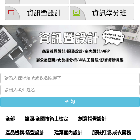
devices
browse_activity
資訊暨設計
資訊學分班
全部
證照/全國技術士檢定
創意視覺設計
產品機構/造型設計
建築室內設計
服裝打版/成衣實務