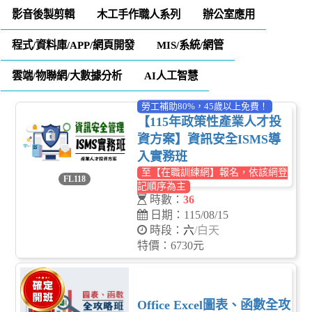
影音後製剪輯
木工手作職人系列
辦公室應用
程式/資料庫/APP/網頁開發
MIS/系統/網管
雲端/物聯網/大數據分析
AI人工智慧
勞工補助80%，45歲以上免費！
【115年政策性產業人才投
資方案】資訊安全ISMS導
入實務班
至【在職訓練網】報名，依該網登
FL118
記順序為主
時數：
36
日期：115/08/15
時段：
六
/白天
特價：6730元
Office Excel圖表、函數全攻