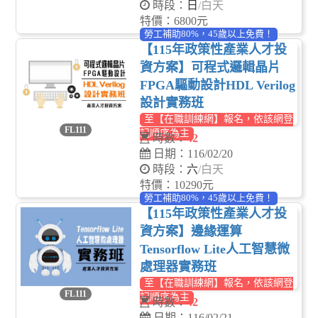
時段：
日
/白天
特價：6800元
勞工補助80%，45歲以上免費！
【115年政策性產業人才投
資方案】可程式邏輯晶片
FPGA驅動設計HDL Verilog
設計實務班
至【在職訓練網】報名，依該網登
FL111
記順序為主
時數：
42
日期：116/02/20
時段：
六
/白天
特價：10290元
勞工補助80%，45歲以上免費！
【115年政策性產業人才投
資方案】邊緣運算
Tensorflow Lite人工智慧微
處理器實務班
至【在職訓練網】報名，依該網登
FL111
記順序為主
時數：
42
日期：116/02/21