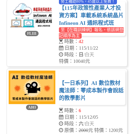
勞工補助80%，45歲以上免費！
【115年政策性產業人才投
資方案】車載系統系統晶片
Infineon AI 通訊程式班
至【在職訓練網】報名，依該網登
FL111
記順序為主
時數：
42
日期：115/11/22
時段：
日
/白天
特價：10040元
【一日系列】AI 數位教材
魔法師：零成本製作會說話
的教學影片
AI03
時數：
6
日期：115/12/05
時段：
六
/白天
原價：
2000
元 特價：1200元