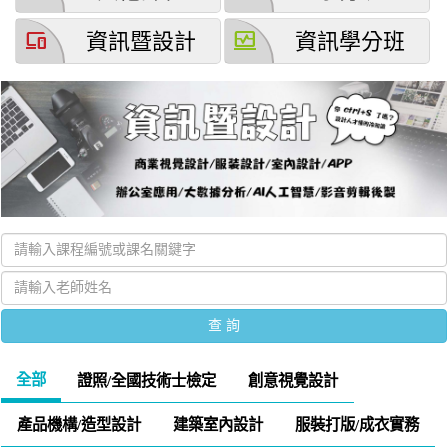
devices
browse_activity
資訊暨設計
資訊學分班
全部
證照/全國技術士檢定
創意視覺設計
產品機構/造型設計
建築室內設計
服裝打版/成衣實務