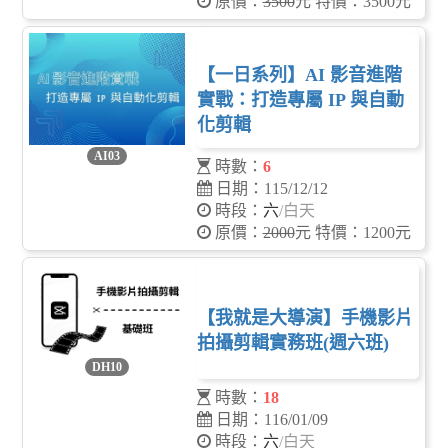
原價：
3500
元 特價：3500元
【一日系列】AI 影音進階
實戰：打造專屬 IP 與自動
化剪輯
AI03
時數：
6
日期：115/12/12
時段：
六
/白天
原價：
2000
元 特價：1200元
【我就是大導演】手機影片
拍攝剪輯實務班(週六班)
DH10
時數：
18
日期：116/01/09
時段：
六
/白天