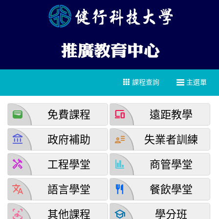
課程查詢
主選單
wallet
devices
免費課程
遠距教學
account_balance
user_attributes
政府補助
失業者訓練
handyman
finance
工程學堂
商管學堂
translate
restaurant
語言學堂
餐飲學堂
detection_and_zone
school
其他課程
學分班