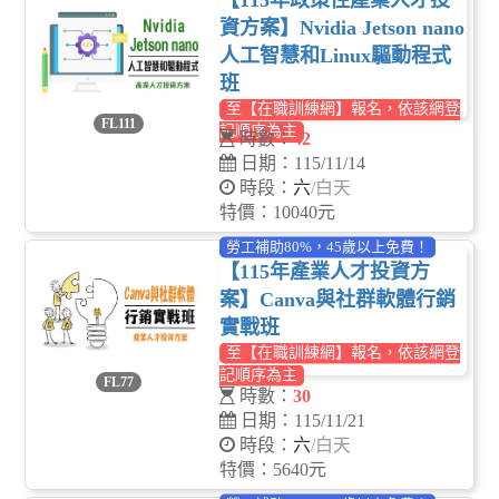
【115年政策性產業人才投
資方案】Nvidia Jetson nano
人工智慧和Linux驅動程式
班
至【在職訓練網】報名，依該網登
FL111
記順序為主
時數：
42
日期：115/11/14
時段：
六
/白天
特價：10040元
勞工補助80%，45歲以上免費！
【115年產業人才投資方
案】Canva與社群軟體行銷
實戰班
至【在職訓練網】報名，依該網登
記順序為主
FL77
時數：
30
日期：115/11/21
時段：
六
/白天
特價：5640元