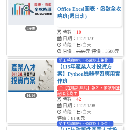
Office Excel圖表、函數全攻
略班(週日班)
IA08
時數：
18
日期：115/11/01
時段：
日
/白天
原價：
3500
元 特價：3500元
勞工補助80%，45歲以上免費！
【115年產業人才投資方
案】Python機器學習應用實
作班
至【在職訓練網】報名，依該網登
記順序為主
FL14
時數：
42
日期：115/11/08
時段：
日
/白天
特價：8140元
勞工補助80%，45歲以上免費！