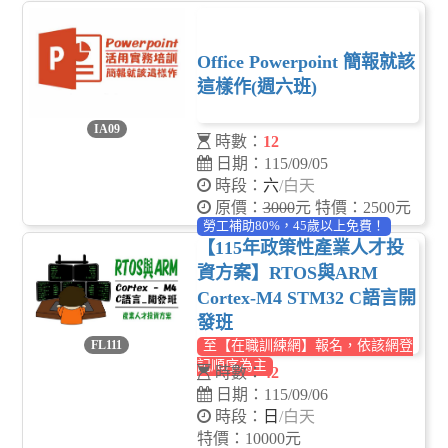
Office Powerpoint 簡報就該
這樣作(週六班)
IA09
時數：
12
日期：115/09/05
時段：
六
/白天
原價：
3000
元 特價：2500元
勞工補助80%，45歲以上免費！
【115年政策性產業人才投
資方案】RTOS與ARM
Cortex-M4 STM32 C語言開
發班
FL111
至【在職訓練網】報名，依該網登
記順序為主
時數：
42
日期：115/09/06
時段：
日
/白天
特價：10000元