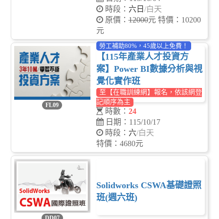
時段：
六日
/白天
原價：
12000
元 特價：10200
元
勞工補助80%，45歲以上免費！
【115年產業人才投資方
案】Power BI數據分析與視
覺化實作班
至【在職訓練網】報名，依該網登
記順序為主
FL09
時數：
24
日期：115/10/17
時段：
六
/白天
特價：4680元
Solidworks CSWA基礎證照
班(週六班)
DD07