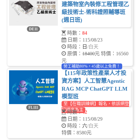
建築物室內裝修工程管理乙
級技術士-術科證照輔導班
(週日班)
DE11
時數：
84
日期：115/08/23
時段：
日
/白天
原價：
18400
元 特價：16560
元
勞工補助80%，45歲以上免費！
【115年政策性產業人才投
資方案】人工智慧Agentic
RAG MCP ChatGPT LLM
模型班
至【在職訓練網】報名，依該網登
FL111
記順序為主
時數：
42
日期：115/08/29
時段：
六
/白天
特價：8580元