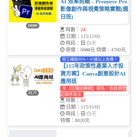
AI 效率剪輯：Premiere Pro
影像創作與視覺策略實戰(週
日班)
DH09
時數：
24
日期：115/11/01
時段：
日
/白天
原價：
5500
元 特價：4700元
勞工補助80%，45歲以上免費！
【115年政策性產業人才投
資方案】Canva創意設計AI
應用班
至【在職訓練網】報名，依該網登
FL77
記順序為主
時數：
42
日期：115/11/01
時段：
日
/白天
特價：8020元