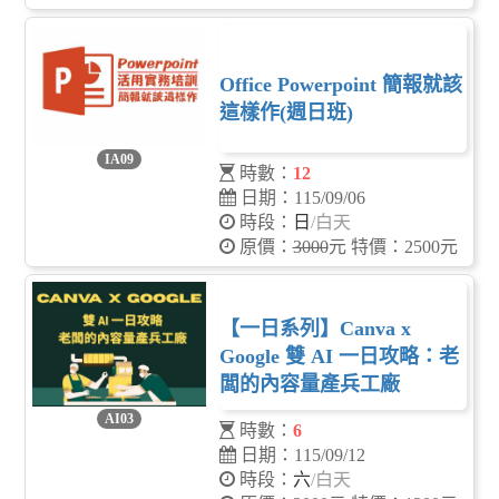
Office Powerpoint 簡報就該
這樣作(週日班)
IA09
時數：
12
日期：115/09/06
時段：
日
/白天
原價：
3000
元 特價：2500元
【一日系列】Canva x
Google 雙 AI 一日攻略：老
闆的內容量產兵工廠
AI03
時數：
6
日期：115/09/12
時段：
六
/白天