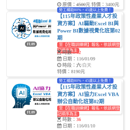
原價：
4500
元 特價：3400元
勞工補助80%，45歲以上免費！
【115年政策性產業人才投
資方案】AI驅動Excel BI與
Power BI數據視覺化班第02
期
FL09
至【在職訓練網】報名，依該網登
記順序為主
時數：
42
日期：116/01/09
時段：
六
/白天
特價：8190元
勞工補助80%，45歲以上免費！
【115年政策性產業人才投
資方案】AI協力Excel VBA
辦公自動化班第02期
至【在職訓練網】報名，依該網登
FL09
記順序為主
時數：
36
日期：116/01/10