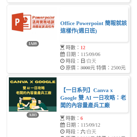
Office Powerpoint 簡報就該
這樣作(週日班)
IA09
時數：
12
日期：115/09/06
時段：
日
/白天
原價：
3000
元 特價：2500元
【一日系列】Canva x
Google 雙 AI 一日攻略：老
闆的內容量產兵工廠
AI03
時數：
6
日期：115/09/12
時段：
六
/白天