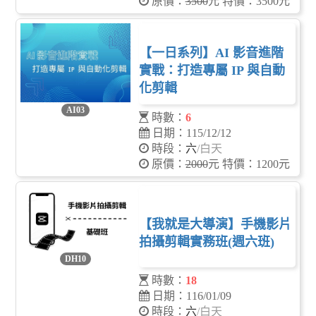
原價：
3500
元 特價：3500元
【一日系列】AI 影音進階
實戰：打造專屬 IP 與自動
化剪輯
AI03
時數：
6
日期：115/12/12
時段：
六
/白天
原價：
2000
元 特價：1200元
【我就是大導演】手機影片
拍攝剪輯實務班(週六班)
DH10
時數：
18
日期：116/01/09
時段：
六
/白天