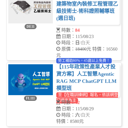
建築物室內裝修工程管理乙
級技術士-術科證照輔導班
(週日班)
DE11
時數：
84
日期：115/08/23
時段：
日
/白天
原價：
18400
元 特價：16560
元
勞工補助80%，45歲以上免費！
【115年政策性產業人才投
資方案】人工智慧Agentic
RAG MCP ChatGPT LLM
模型班
至【在職訓練網】報名，依該網登
FL111
記順序為主
時數：
42
日期：115/08/29
時段：
六
/白天
特價：8580元