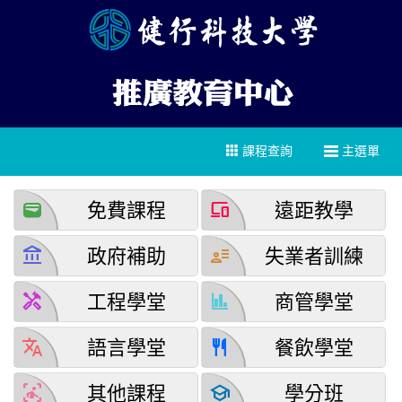
課程查詢
主選單
wallet
devices
免費課程
遠距教學
account_balance
user_attributes
政府補助
失業者訓練
handyman
finance
工程學堂
商管學堂
translate
restaurant
語言學堂
餐飲學堂
detection_and_zone
school
其他課程
學分班