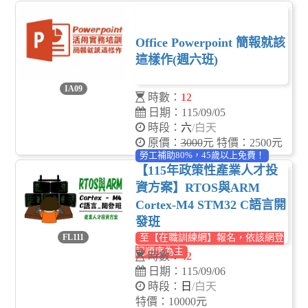
Office Powerpoint 簡報就該
這樣作(週六班)
IA09
時數：
12
日期：115/09/05
時段：
六
/白天
原價：
3000
元 特價：2500元
勞工補助80%，45歲以上免費！
【115年政策性產業人才投
資方案】RTOS與ARM
Cortex-M4 STM32 C語言開
發班
FL111
至【在職訓練網】報名，依該網登
記順序為主
時數：
42
日期：115/09/06
時段：
日
/白天
特價：10000元