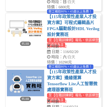
時段：
日
/白天
特價：6800元
勞工補助80%，45歲以上免費！
【115年政策性產業人才投
資方案】可程式邏輯晶片
FPGA驅動設計HDL Verilog
設計實務班
至【在職訓練網】報名，依該網登
FL111
記順序為主
時數：
42
日期：116/02/20
時段：
六
/白天
特價：10290元
勞工補助80%，45歲以上免費！
【115年政策性產業人才投
資方案】邊緣運算
Tensorflow Lite人工智慧微
處理器實務班
至【在職訓練網】報名，依該網登
FL111
記順序為主
時數：
42
日期：116/02/21