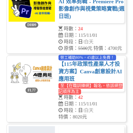
AI 效率剪輯：Premiere Pro
影像創作與視覺策略實戰(週
日班)
DH09
時數：
24
日期：115/11/01
時段：
日
/白天
原價：
5500
元 特價：4700元
勞工補助80%，45歲以上免費！
【115年政策性產業人才投
資方案】Canva創意設計AI
應用班
至【在職訓練網】報名，依該網登
FL77
記順序為主
時數：
42
日期：115/11/01
時段：
日
/白天
特價：8020元