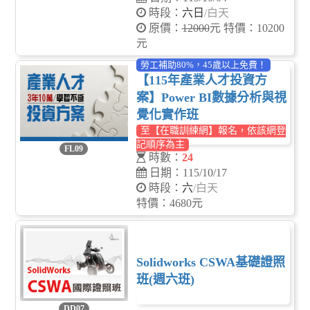
時段：
六日
/白天
原價：
12000
元 特價：10200
元
勞工補助80%，45歲以上免費！
【115年產業人才投資方
案】Power BI數據分析與視
覺化實作班
至【在職訓練網】報名，依該網登
記順序為主
FL09
時數：
24
日期：115/10/17
時段：
六
/白天
特價：4680元
Solidworks CSWA基礎證照
班(週六班)
DD07