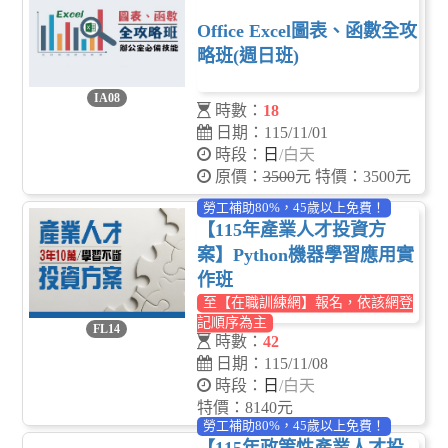
Office Excel圖表、函數全攻
略班(週日班)
IA08
時數：
18
日期：115/11/01
時段：
日
/白天
原價：
3500
元 特價：3500元
勞工補助80%，45歲以上免費！
【115年產業人才投資方
案】Python機器學習應用實
作班
至【在職訓練網】報名，依該網登
記順序為主
FL14
時數：
42
日期：115/11/08
時段：
日
/白天
特價：8140元
勞工補助80%，45歲以上免費！