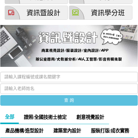
devices
browse_activity
資訊暨設計
資訊學分班
全部
證照/全國技術士檢定
創意視覺設計
產品機構/造型設計
建築室內設計
服裝打版/成衣實務