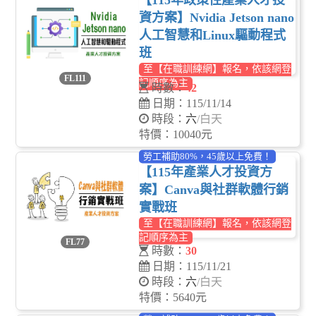
【115年政策性產業人才投
資方案】Nvidia Jetson nano
人工智慧和Linux驅動程式
班
至【在職訓練網】報名，依該網登
FL111
記順序為主
時數：
42
日期：115/11/14
時段：
六
/白天
特價：10040元
勞工補助80%，45歲以上免費！
【115年產業人才投資方
案】Canva與社群軟體行銷
實戰班
至【在職訓練網】報名，依該網登
記順序為主
FL77
時數：
30
日期：115/11/21
時段：
六
/白天
特價：5640元