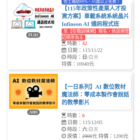
勞工補助80%，45歲以上免費！
【115年政策性產業人才投
資方案】車載系統系統晶片
Infineon AI 通訊程式班
至【在職訓練網】報名，依該網登
FL111
記順序為主
時數：
42
日期：115/11/22
時段：
日
/白天
特價：10040元
【一日系列】AI 數位教材
魔法師：零成本製作會說話
的教學影片
AI03
時數：
6
日期：115/12/05
時段：
六
/白天
原價：
2000
元 特價：1200元