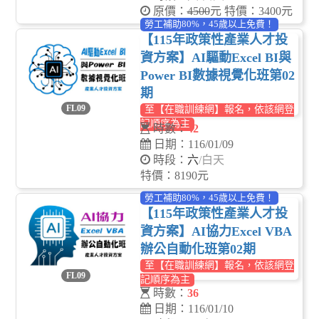
原價：
4500
元 特價：3400元
勞工補助80%，45歲以上免費！
【115年政策性產業人才投
資方案】AI驅動Excel BI與
Power BI數據視覺化班第02
期
FL09
至【在職訓練網】報名，依該網登
記順序為主
時數：
42
日期：116/01/09
時段：
六
/白天
特價：8190元
勞工補助80%，45歲以上免費！
【115年政策性產業人才投
資方案】AI協力Excel VBA
辦公自動化班第02期
至【在職訓練網】報名，依該網登
FL09
記順序為主
時數：
36
日期：116/01/10