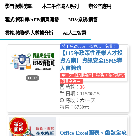
影音後製剪輯
木工手作職人系列
辦公室應用
程式/資料庫/APP/網頁開發
MIS/系統/網管
雲端/物聯網/大數據分析
AI人工智慧
勞工補助80%，45歲以上免費！
【115年政策性產業人才投
資方案】資訊安全ISMS導
入實務班
至【在職訓練網】報名，依該網登
FL118
記順序為主
時數：
36
日期：115/08/15
時段：
六
/白天
特價：6730元
Office Excel圖表、函數全攻