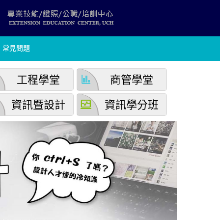
常見問題
finance
工程學堂
商管學堂
browse_activity
資訊暨設計
資訊學分班