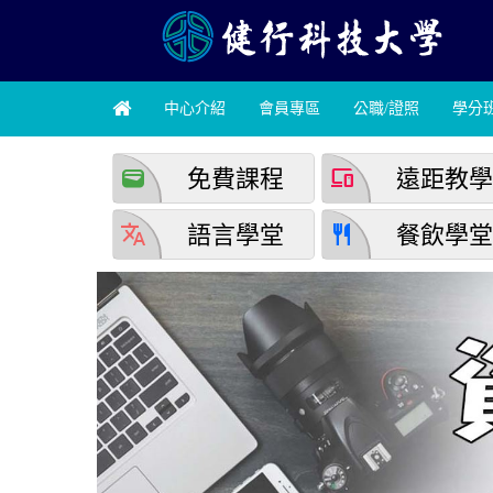
中心介紹
會員專區
公職/證照
學分
wallet
devices
免費課程
遠距教
translate
restaurant
語言學堂
餐飲學