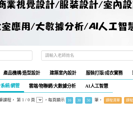
產品機構/造型設計
建築室內設計
服裝打版/成衣實務
S/系統/網管
雲端/物聯網/大數據分析
AI人工智慧
筆課程， 第 1 / 0 頁
，每頁顯示
筆，
16
30
50
課程清單
課程