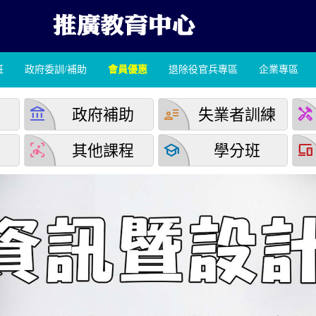
班
政府委訓/補助
會員優惠
退除役官兵專區
企業專區
account_balance
user_attributes
handyman
學
政府補助
失業者訓練
detection_and_zone
school
devices
堂
其他課程
學分班