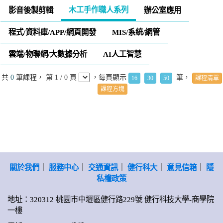
木工手作職人系列
影音後製剪輯
辦公室應用
程式/資料庫/APP/網頁開發
MIS/系統/網管
雲端/物聯網/大數據分析
AI人工智慧
共
0
筆課程， 第 1 / 0 頁
，每頁顯示
筆，
16
30
50
課程清單
課程方塊
關於我們
｜
服務中心
｜
交通資訊
｜
健行科大
｜
意見信箱
｜
隱
私權政策
地址：320312 桃園市中壢區健行路229號 健行科技大學-商學院
一樓