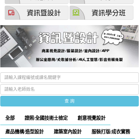
devices
browse_activity
資訊暨設計
資訊學分班
全部
證照/全國技術士檢定
創意視覺設計
產品機構/造型設計
建築室內設計
服裝打版/成衣實務