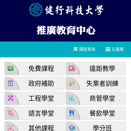
課程查詢
主選單
wallet
devices
免費課程
遠距教學
account_balance
user_attributes
政府補助
失業者訓練
handyman
finance
工程學堂
商管學堂
translate
restaurant
語言學堂
餐飲學堂
detection_and_zone
school
其他課程
學分班