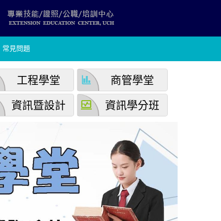
常見問題
finance
工程學堂
商管學堂
browse_activity
資訊暨設計
資訊學分班