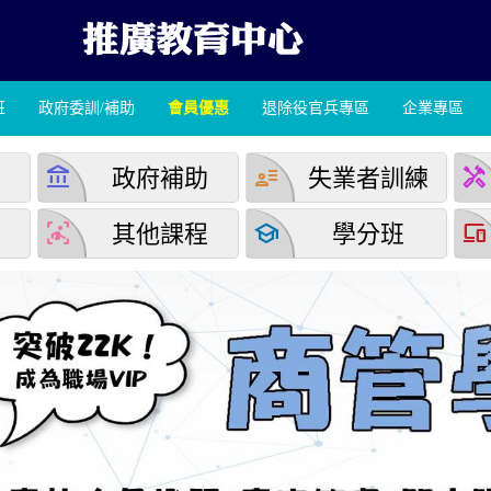
班
政府委訓/補助
會員優惠
退除役官兵專區
企業專區
account_balance
user_attributes
handyman
學
政府補助
失業者訓練
detection_and_zone
school
devices
堂
其他課程
學分班