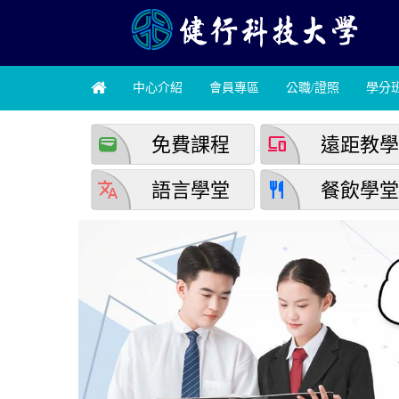
中心介紹
會員專區
公職/證照
學分
wallet
devices
免費課程
遠距教
translate
restaurant
語言學堂
餐飲學