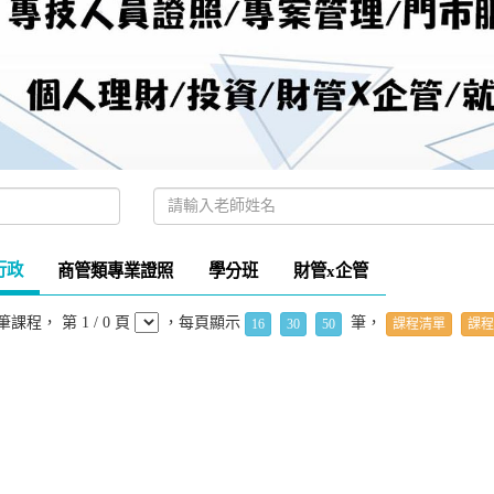
行政
商管類專業證照
學分班
財管x企管
筆課程， 第 1 / 0 頁
，每頁顯示
筆，
16
30
50
課程清單
課程