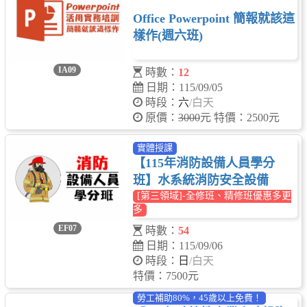
Office Powerpoint 簡報就該這
樣作(週六班)
IA09
時數：
12
日期：115/09/05
時段：
六
/白天
原價：
3000
元 特價：2500元
實體授課
【115年消防設備人員學分
班】水系統消防安全設備
[第三領域]-全修班、精修班優惠多更
多
EF07
時數：
54
日期：115/09/06
時段：
日
/白天
特價：7500元
勞工補助80%，45歲以上免費！