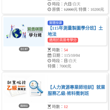
時段：
六日
/白天
原價：
12000
元 特價：10200元
實體授課
【115年測量製圖學分班】土
地法
適用於高普考學分
EC07
時數：
54
日期：115/10/04
時段：
日
/白天
特價：7000元
【人力資源專業師培訓】就業
服務乙級-術科衝刺班
BI011
時數：
12