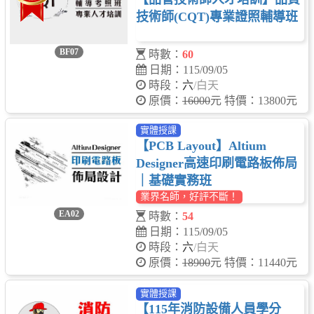
技術師(CQT)專業證照輔導班
BF07
時數：
60
日期：115/09/05
時段：
六
/白天
原價：
16000
元 特價：13800元
實體授課
【PCB Layout】Altium
Designer高速印刷電路板佈局
｜基礎實務班
業界名師，好評不斷！
EA02
時數：
54
日期：115/09/05
時段：
六
/白天
原價：
18900
元 特價：11440元
實體授課
【115年消防設備人員學分