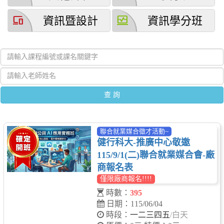
devices
browse_activity
資訊暨設計
資訊學分班
聯合就業媒合徵才活動~
健行科大-推廣中心敬邀
115/9/1(二)聯合就業媒合會-廠
商報名表
僅限廠商報名!!!!
時數：
395
日期：115/06/04
時段：
一二三四五
/白天