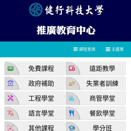
課程查詢
主選單
wallet
devices
免費課程
遠距教學
account_balance
user_attributes
政府補助
失業者訓練
handyman
finance
工程學堂
商管學堂
translate
restaurant
語言學堂
餐飲學堂
detection_and_zone
school
其他課程
學分班