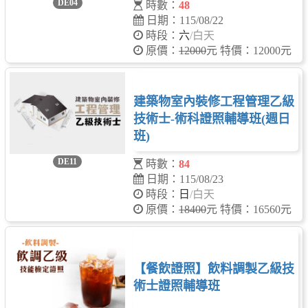
DE04
時數：
48
日期：115/08/22
時段：
六
/白天
原價：
12000
元 特價：12000元
建築物室內裝修工程管理乙級
技術士-術科證照輔導班(週日
班)
DE11
時數：
84
日期：115/08/23
時段：
日
/白天
原價：
18400
元 特價：16560元
【餐飲證照】飲料調製乙級技
術士證照輔導班