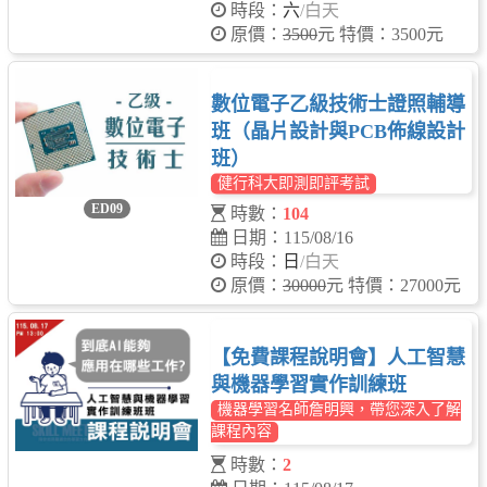
時段：
六
/白天
原價：
3500
元 特價：3500元
數位電子乙級技術士證照輔導
班（晶片設計與PCB佈線設計
班）
健行科大即測即評考試
ED09
時數：
104
日期：115/08/16
時段：
日
/白天
原價：
30000
元 特價：27000元
【免費課程說明會】人工智慧
與機器學習實作訓練班
機器學習名師詹明興，帶您深入了解
課程內容
時數：
2