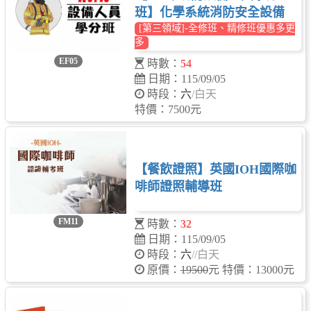
班】化學系統消防安全設備
[第三領域]-全修班、精修班優惠多更
多
EF05
時數：
54
日期：115/09/05
時段：
六
/白天
特價：7500元
【餐飲證照】英國IOH國際咖
啡師證照輔導班
FM11
時數：
32
日期：115/09/05
時段：
六
/
/白天
原價：
19500
元 特價：13000元