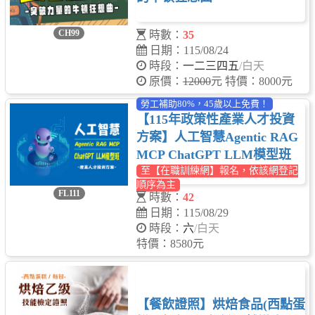
CH99
時數：
35
日期：115/08/24
時段：
一二三四五
/白天
原價：
12000
元 特價：8000元
勞工補助80%，45歲以上免費！
【115年政策性產業人才投資
方案】人工智慧Agentic RAG
MCP ChatGPT LLM模型班
至【在職訓練網】報名，依該網登記
順序為主
FL111
時數：
42
日期：115/08/29
時段：
六
/白天
特價：8580元
【餐飲證照】烘焙食品(西點蛋