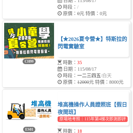
日期：115/08/17
時段：
/
原價：
0
元 特價：0元
【★2026夏令營★】特斯拉的
閃電實驗室
CH99
時數：
35
日期：115/08/17
時段：
一二三四五
/白天
原價：
12000
元 特價：8000元
堆高機操作人員證照班【假日
夜間班】
原場地考照｜115年第4梯次即測即評
ES01
時數：
18