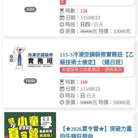
次
IE04
時數：
120
日期：115/08/23
時段：
日四
/
/
/白天
原價：
36000
元 特價：33000元
115-3冷凍空調裝修實務班【乙
級技術士檢定】（週日班）
全國技術士技能檢定｜通過率高
IW04
時數：
160
日期：115/08/23
時段：
日
/白天
原價：
50000
元 特價：50000元
【★2026夏令營★】突破力量
的牛頓狂想曲