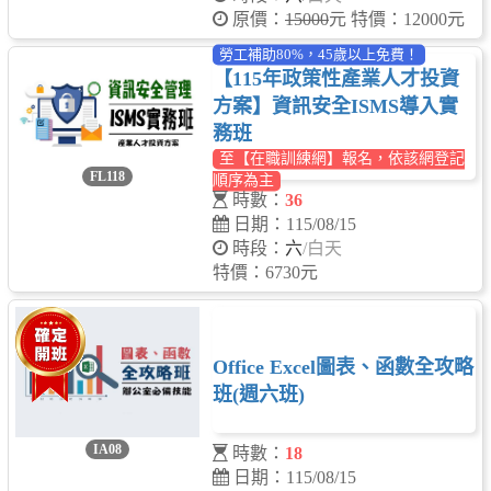
原價：
15000
元 特價：12000元
勞工補助80%，45歲以上免費！
【115年政策性產業人才投資
方案】資訊安全ISMS導入實
務班
至【在職訓練網】報名，依該網登記
FL118
順序為主
時數：
36
日期：115/08/15
時段：
六
/白天
特價：6730元
Office Excel圖表、函數全攻略
班(週六班)
IA08
時數：
18
日期：115/08/15