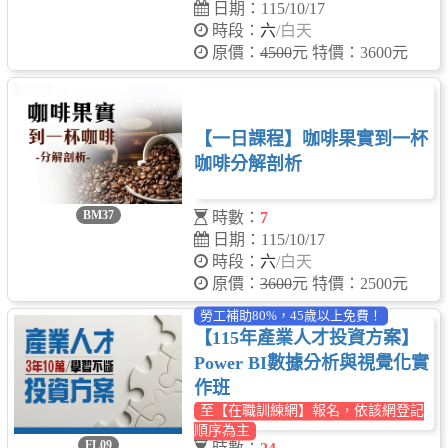
日期：115/10/17
時段：
六
/白天
原價：
4500
元 特價：3600元
【一日課程】咖啡果實到一杯
咖啡分解剖析
BM37
時數：
7
日期：115/10/17
時段：
六
/白天
原價：
3600
元 特價：2500元
勞工補助80%，45歲以上免費！
【115年產業人才投資方案】
Power BI數據分析與視覺化實
作班
至【在職訓練網】報名，依該網登記
順序為主
FL09