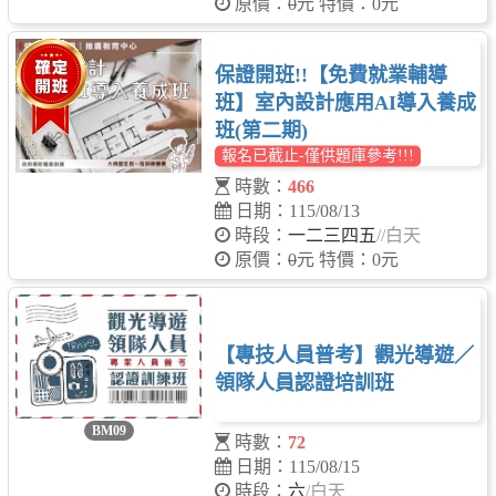
原價：
0
元 特價：0元
保證開班!!【免費就業輔導
班】室內設計應用AI導入養成
班(第二期)
報名已截止-僅供題庫參考!!!
時數：
466
日期：115/08/13
時段：
一二三四五
/
/白天
原價：
0
元 特價：0元
【專技人員普考】觀光導遊／
領隊人員認證培訓班
BM09
時數：
72
日期：115/08/15
時段：
六
/白天