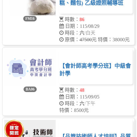
糕、麵包) 乙級證照輔導班
FM16
時數：
86
日期：115/08/29
時段：
六
/白天
原價：
47500
元 特價：38000元
【會計師高考學分班】中級會
計學
BA06
時數：
48
日期：115/09/05
時段：
六
/下午
特價：8500元
【品管技術師人才培訓】品質