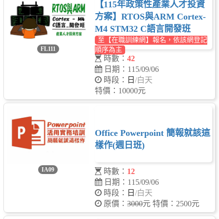
【115年政策性產業人才投資
方案】RTOS與ARM Cortex-
M4 STM32 C語言開發班
至【在職訓練網】報名，依該網登記
FL111
順序為主
時數：
42
日期：115/09/06
時段：
日
/白天
特價：10000元
Office Powerpoint 簡報就該這
樣作(週日班)
IA09
時數：
12
日期：115/09/06
時段：
日
/白天
原價：
3000
元 特價：2500元