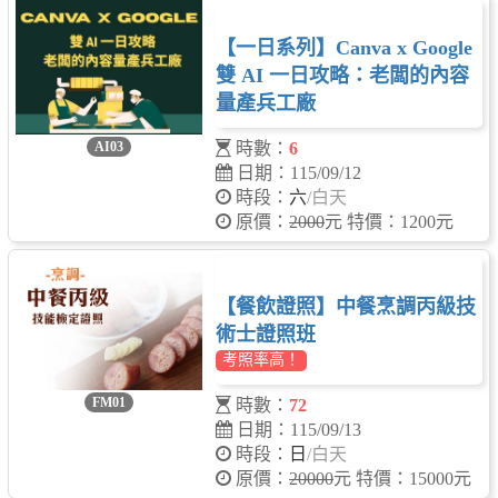
【一日系列】Canva x Google
雙 AI 一日攻略：老闆的內容
量產兵工廠
時數：
6
AI03
日期：115/09/12
時段：
六
/白天
原價：
2000
元 特價：1200元
【餐飲證照】中餐烹調丙級技
術士證照班
考照率高！
FM01
時數：
72
日期：115/09/13
時段：
日
/白天
原價：
20000
元 特價：15000元