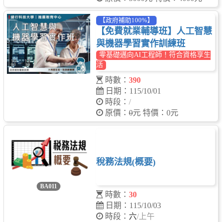
【政府補助100%】
【免費就業輔導班】人工智慧
與機器學習實作訓練班
零基礎邁向AI工程師！符合資格享生
活
時數：
390
日期：115/10/01
時段：
/
原價：
0
元 特價：0元
稅務法規(概要)
BA011
時數：
30
日期：115/10/03
時段：
六
/上午