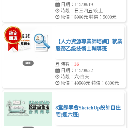
日期：115/08/19
時段：
日三四五
/晚上
原價：
5000
元 特價：5000元
【人力資源專業師培訓】就業
服務乙級技術士輔導班
BI01
時數：
36
日期：115/08/22
時段：
六
/白天
原價：
10500
元 特價：8800元
8堂課學會SketchUp設計自住
宅(週六班)