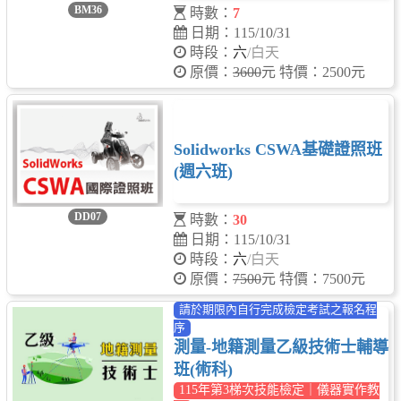
BM36
時數：
7
日期：115/10/31
時段：
六
/白天
原價：
3600
元 特價：2500元
Solidworks CSWA基礎證照班
(週六班)
DD07
時數：
30
日期：115/10/31
時段：
六
/白天
原價：
7500
元 特價：7500元
請於期限內自行完成檢定考試之報名程
序
測量-地籍測量乙級技術士輔導
班(術科)
115年第3梯次技能檢定｜儀器實作教