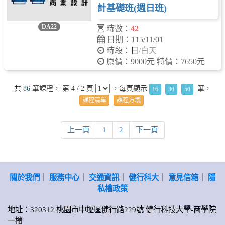
計基礎班(週日班)
DA22
時數：
42
日期：115/11/01
時段：
日
/白天
原價：
9000
元 特價：7650元
共
86
筆課程， 第 4 / 2 頁
，每頁顯示
筆，
16
30
50
課程清單
課程方塊
上一頁
1
2
下一頁
關於我們
｜
服務中心
｜
交通資訊
｜
健行科大
｜
意見信箱
｜
隱
私權政策
地址：320312 桃園市中壢區健行路229號 健行科技大學-商學院
一樓