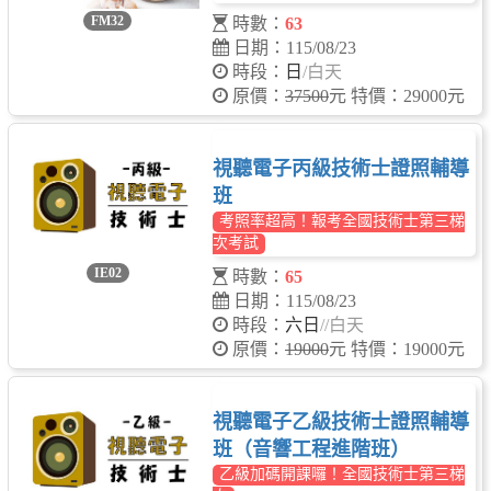
FM32
時數：
63
日期：115/08/23
時段：
日
/白天
原價：
37500
元 特價：29000元
視聽電子丙級技術士證照輔導
班
考照率超高！報考全國技術士第三梯
次考試
IE02
時數：
65
日期：115/08/23
時段：
六日
/
/白天
原價：
19000
元 特價：19000元
視聽電子乙級技術士證照輔導
班（音響工程進階班）
乙級加碼開課囉！全國技術士第三梯