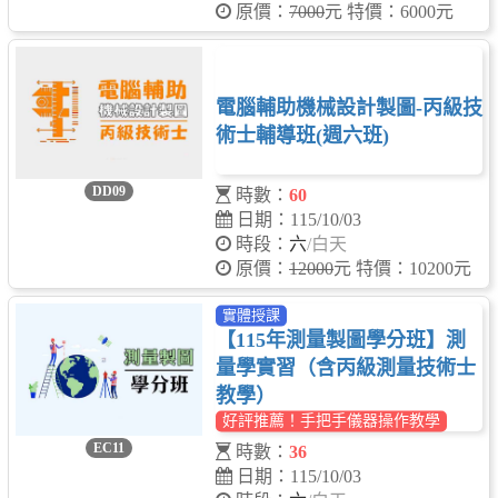
原價：
7000
元 特價：6000元
電腦輔助機械設計製圖-丙級技
術士輔導班(週六班)
DD09
時數：
60
日期：115/10/03
時段：
六
/白天
原價：
12000
元 特價：10200元
實體授課
【115年測量製圖學分班】測
量學實習（含丙級測量技術士
教學）
好評推薦！手把手儀器操作教學
EC11
時數：
36
日期：115/10/03