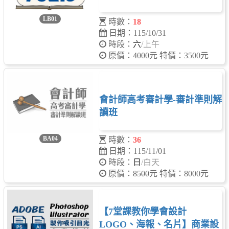
LB01
時數：
18
日期：115/10/31
時段：
六
/上午
原價：
4000
元 特價：3500元
會計師高考審計學-審計準則解
讀班
BA04
時數：
36
日期：115/11/01
時段：
日
/白天
原價：
8500
元 特價：8000元
【7堂課教你學會設計
LOGO、海報、名片】商業設