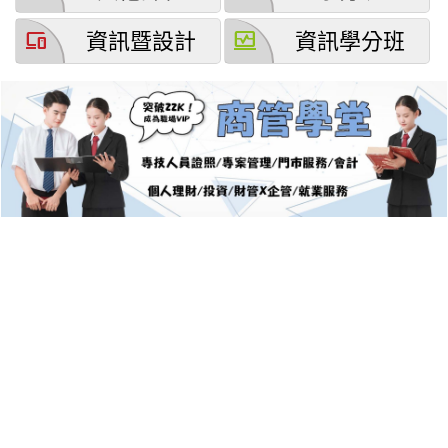
devices
browse_activity
資訊暨設計
資訊學分班