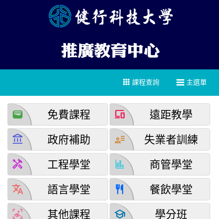
課程查詢
主選單
wallet
devices
免費課程
遠距教學
account_balance
user_attributes
政府補助
失業者訓練
handyman
finance
工程學堂
商管學堂
translate
restaurant
語言學堂
餐飲學堂
detection_and_zone
school
其他課程
學分班