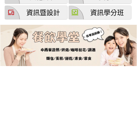
devices
browse_activity
資訊暨設計
資訊學分班