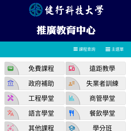
課程查詢
主選單
wallet
devices
免費課程
遠距教學
account_balance
user_attributes
政府補助
失業者訓練
handyman
finance
工程學堂
商管學堂
translate
restaurant
語言學堂
餐飲學堂
detection_and_zone
school
其他課程
學分班