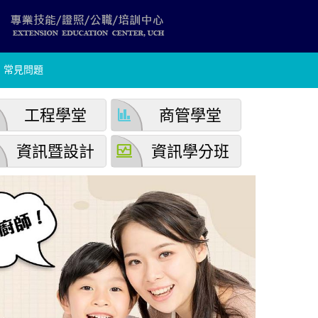
常見問題
finance
工程學堂
商管學堂
browse_activity
資訊暨設計
資訊學分班