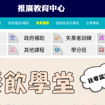
班
政府委訓/補助
會員優惠
退除役官兵專區
企業專區
account_balance
user_attributes
handyman
學
政府補助
失業者訓練
detection_and_zone
school
devices
堂
其他課程
學分班