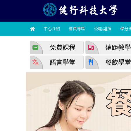
中心介紹
會員專區
公職/證照
學分
wallet
devices
免費課程
遠距教
translate
restaurant
語言學堂
餐飲學