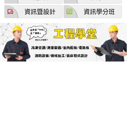
devices
browse_activity
資訊暨設計
資訊學分班