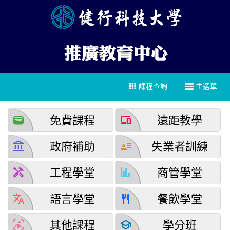
課程查詢
主選單
wallet
devices
免費課程
遠距教學
account_balance
user_attributes
政府補助
失業者訓練
handyman
finance
工程學堂
商管學堂
translate
restaurant
語言學堂
餐飲學堂
detection_and_zone
school
其他課程
學分班