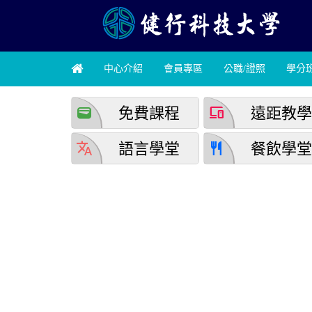
中心介紹
會員專區
公職/證照
學分
wallet
devices
免費課程
遠距教
translate
restaurant
語言學堂
餐飲學