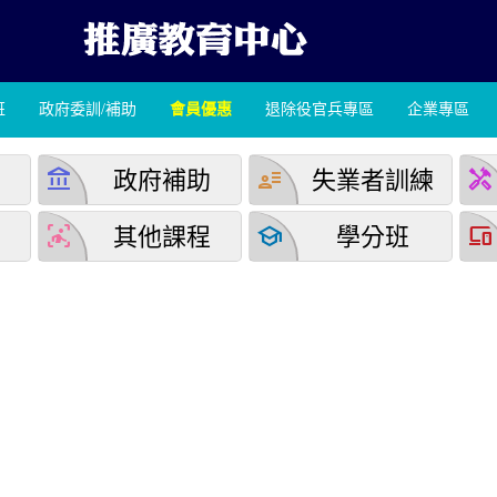
班
政府委訓/補助
會員優惠
退除役官兵專區
企業專區
account_balance
user_attributes
handyman
學
政府補助
失業者訓練
detection_and_zone
school
devices
堂
其他課程
學分班