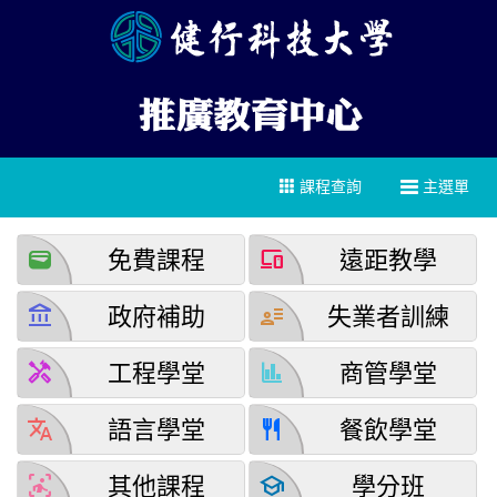
課程查詢
主選單
wallet
devices
免費課程
遠距教學
account_balance
user_attributes
政府補助
失業者訓練
handyman
finance
工程學堂
商管學堂
translate
restaurant
語言學堂
餐飲學堂
detection_and_zone
school
其他課程
學分班