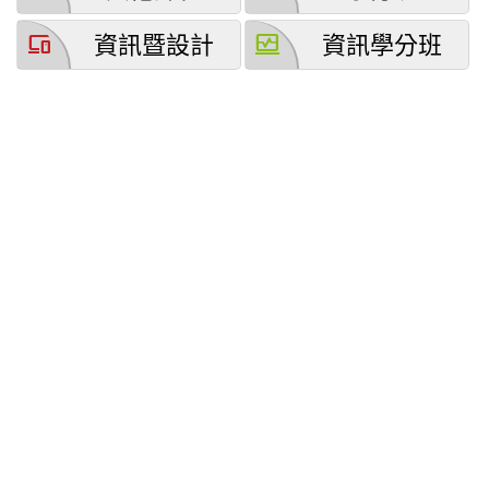
devices
browse_activity
資訊暨設計
資訊學分班