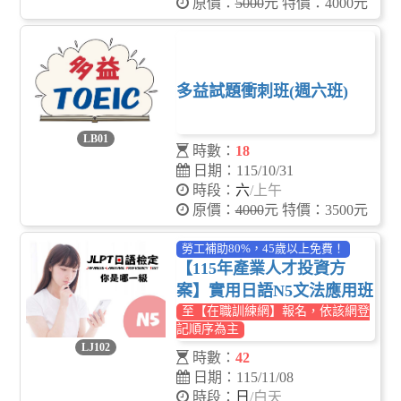
原價：
5000
元 特價：4000元
多益試題衝刺班(週六班)
LB01
時數：
18
日期：115/10/31
時段：
六
/上午
原價：
4000
元 特價：3500元
勞工補助80%，45歲以上免費！
【115年產業人才投資方
案】實用日語N5文法應用班
至【在職訓練網】報名，依該網登
記順序為主
LJ102
時數：
42
日期：115/11/08
時段：
日
/白天