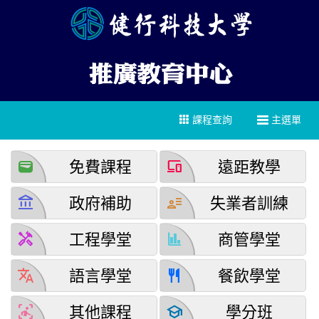
課程查詢
主選單
wallet
devices
免費課程
遠距教學
account_balance
user_attributes
政府補助
失業者訓練
handyman
finance
工程學堂
商管學堂
translate
restaurant
語言學堂
餐飲學堂
detection_and_zone
school
其他課程
學分班