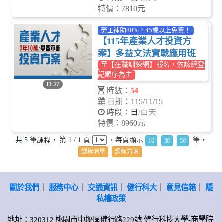
特價：7810元
勞工補助80%，45歲以上免費！
【115年產業人才投資方
案】多益文法實戰應用班
至【在職訓練網】報名，依該網登
記順序為主
FL77
時數：
54
日期：115/11/15
時段：
日
/白天
特價：8960元
共
5
筆課程， 第 1 / 1 頁
，每頁顯示
筆，
16
30
50
課程清單
課程方塊
關於我們
｜
服務中心
｜
交通資訊
｜
健行科大
｜
意見信箱
｜
隱
私權政策
地址：320312 桃園市中壢區健行路229號 健行科技大學-商學院