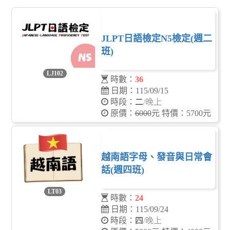
JLPT日語檢定N5檢定(週二
班)
LJ102
時數：
36
日期：115/09/15
時段：
二
/晚上
原價：
6000
元 特價：5700元
越南語字母、發音與日常會
話(週四班)
LT03
時數：
24
日期：115/09/24
時段：
四
/晚上