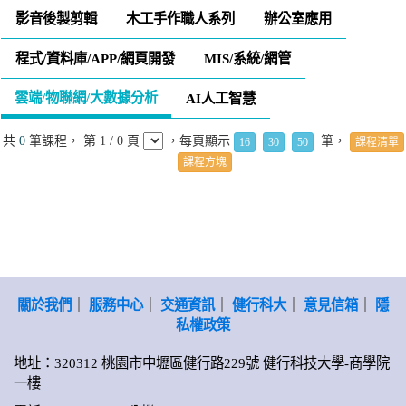
影音後製剪輯
木工手作職人系列
辦公室應用
程式/資料庫/APP/網頁開發
MIS/系統/網管
雲端/物聯網/大數據分析
AI人工智慧
共
0
筆課程， 第 1 / 0 頁
，每頁顯示
筆，
16
30
50
課程清單
課程方塊
關於我們
｜
服務中心
｜
交通資訊
｜
健行科大
｜
意見信箱
｜
隱
私權政策
地址：320312 桃園市中壢區健行路229號 健行科技大學-商學院
一樓