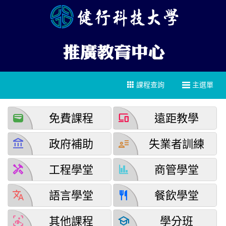
課程查詢
主選單
wallet
devices
免費課程
遠距教學
account_balance
user_attributes
政府補助
失業者訓練
handyman
finance
工程學堂
商管學堂
translate
restaurant
語言學堂
餐飲學堂
detection_and_zone
school
其他課程
學分班