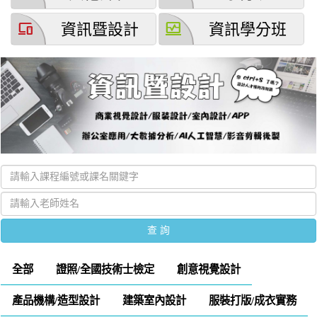
devices
browse_activity
資訊暨設計
資訊學分班
全部
證照/全國技術士檢定
創意視覺設計
產品機構/造型設計
建築室內設計
服裝打版/成衣實務