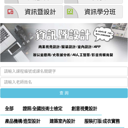
devices
browse_activity
資訊暨設計
資訊學分班
全部
證照/全國技術士檢定
創意視覺設計
產品機構/造型設計
建築室內設計
服裝打版/成衣實務