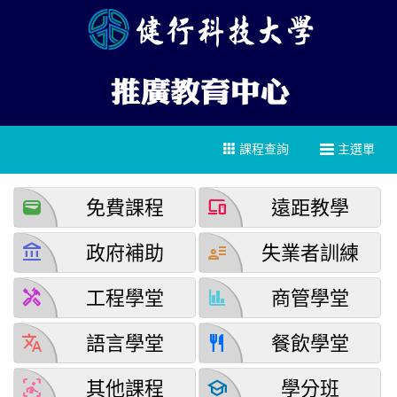
課程查詢
主選單
wallet
devices
免費課程
遠距教學
account_balance
user_attributes
政府補助
失業者訓練
handyman
finance
工程學堂
商管學堂
translate
restaurant
語言學堂
餐飲學堂
detection_and_zone
school
其他課程
學分班