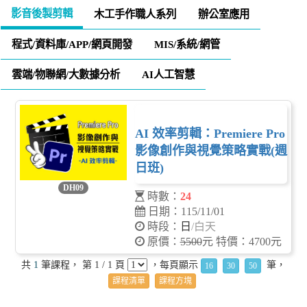
影音後製剪輯
木工手作職人系列
辦公室應用
程式/資料庫/APP/網頁開發
MIS/系統/網管
雲端/物聯網/大數據分析
AI人工智慧
AI 效率剪輯：Premiere Pro
影像創作與視覺策略實戰(週
日班)
DH09
時數：
24
日期：115/11/01
時段：
日
/白天
原價：
5500
元 特價：4700元
共
1
筆課程， 第 1 / 1 頁
，每頁顯示
筆，
16
30
50
課程清單
課程方塊