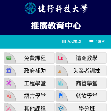
課程查詢
主選單
wallet
devices
免費課程
遠距教學
account_balance
user_attributes
政府補助
失業者訓練
handyman
finance
工程學堂
商管學堂
translate
restaurant
語言學堂
餐飲學堂
detection_and_zone
school
其他課程
學分班