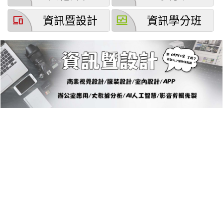
devices
browse_activity
資訊暨設計
資訊學分班