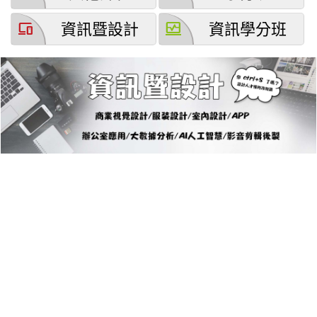
devices
browse_activity
資訊暨設計
資訊學分班