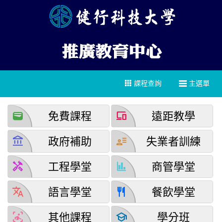
課程查詢
主選單
wallet
devices
免費課程
遠距教學
account_balance
user_attributes
政府補助
失業者訓練
handyman
finance
工程學堂
商管學堂
translate
restaurant
語言學堂
餐飲學堂
detection_and_zone
school
其他課程
學分班