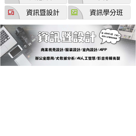
devices
browse_activity
資訊暨設計
資訊學分班