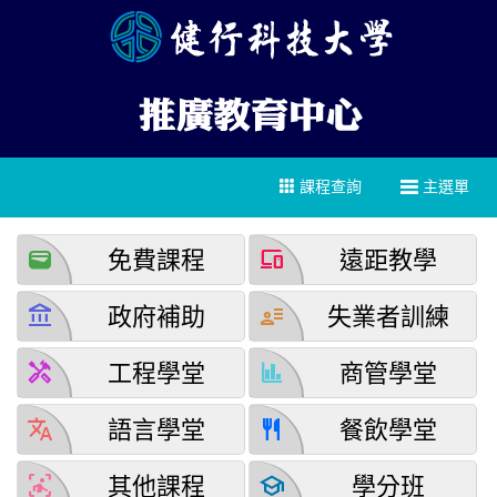
課程查詢
主選單
wallet
devices
免費課程
遠距教學
account_balance
user_attributes
政府補助
失業者訓練
handyman
finance
工程學堂
商管學堂
translate
restaurant
語言學堂
餐飲學堂
detection_and_zone
school
其他課程
學分班