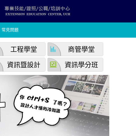
常見問題
finance
工程學堂
商管學堂
browse_activity
資訊暨設計
資訊學分班