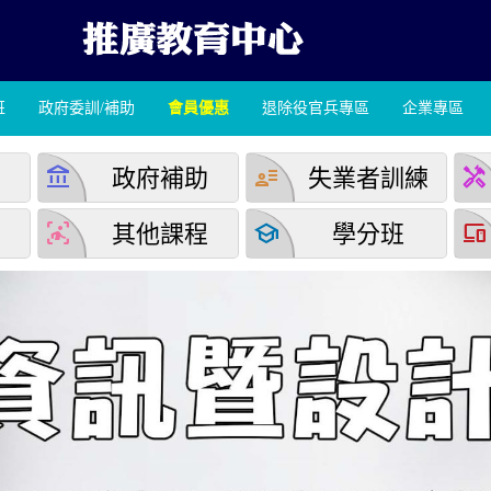
班
政府委訓/補助
會員優惠
退除役官兵專區
企業專區
account_balance
user_attributes
handyman
學
政府補助
失業者訓練
detection_and_zone
school
devices
堂
其他課程
學分班