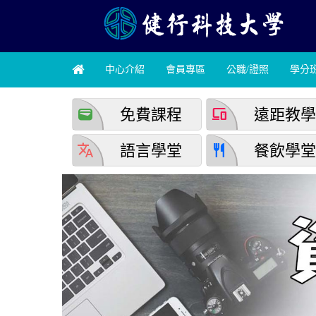
中心介紹
會員專區
公職/證照
學分
wallet
devices
免費課程
遠距教
translate
restaurant
語言學堂
餐飲學