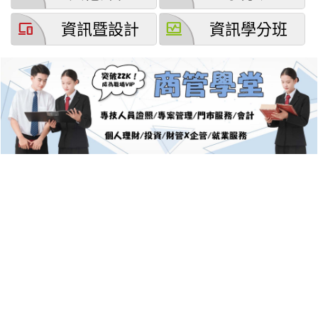
devices
browse_activity
資訊暨設計
資訊學分班