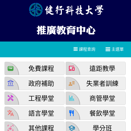
課程查詢
主選單
wallet
devices
免費課程
遠距教學
account_balance
user_attributes
政府補助
失業者訓練
handyman
finance
工程學堂
商管學堂
translate
restaurant
語言學堂
餐飲學堂
detection_and_zone
school
其他課程
學分班