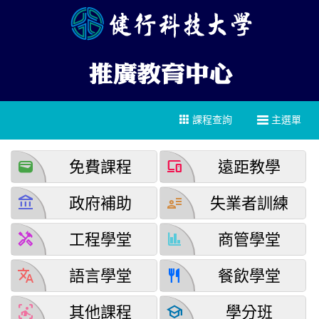
課程查詢
主選單
wallet
devices
免費課程
遠距教學
account_balance
user_attributes
政府補助
失業者訓練
handyman
finance
工程學堂
商管學堂
translate
restaurant
語言學堂
餐飲學堂
detection_and_zone
school
其他課程
學分班