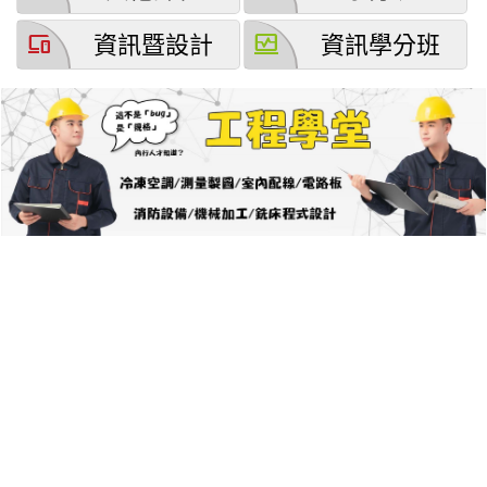
devices
browse_activity
資訊暨設計
資訊學分班