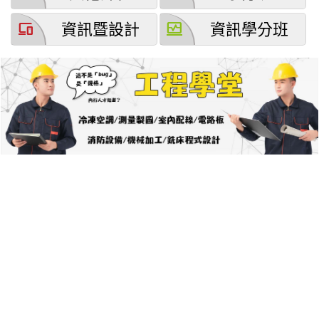
devices
browse_activity
資訊暨設計
資訊學分班