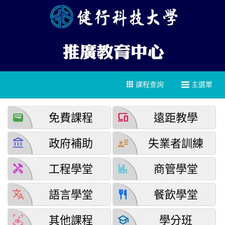
課程查詢
主選單
wallet
devices
免費課程
遠距教學
account_balance
user_attributes
政府補助
失業者訓練
handyman
finance
工程學堂
商管學堂
translate
restaurant
語言學堂
餐飲學堂
detection_and_zone
school
其他課程
學分班