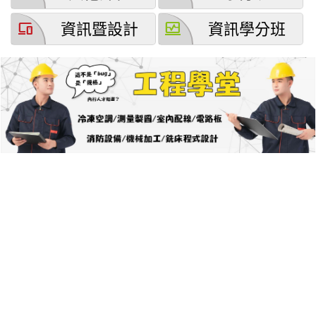
devices
browse_activity
資訊暨設計
資訊學分班