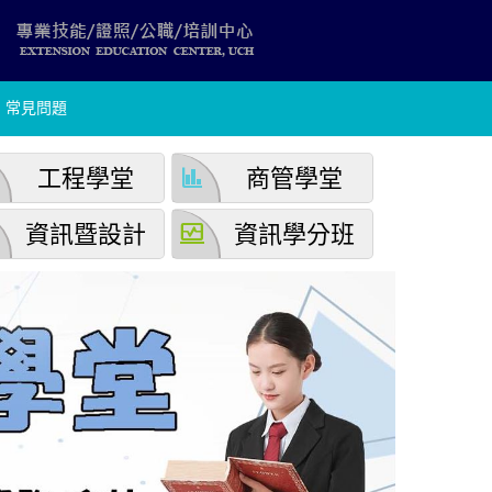
常見問題
finance
工程學堂
商管學堂
browse_activity
資訊暨設計
資訊學分班