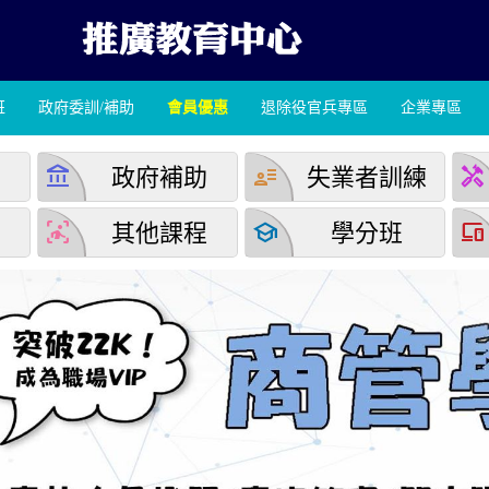
班
政府委訓/補助
會員優惠
退除役官兵專區
企業專區
account_balance
user_attributes
handyman
學
政府補助
失業者訓練
detection_and_zone
school
devices
堂
其他課程
學分班