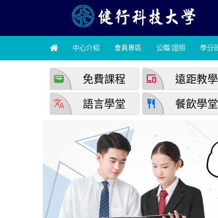
中心介紹
會員專區
公職/證照
學分
wallet
devices
免費課程
遠距教
translate
restaurant
語言學堂
餐飲學