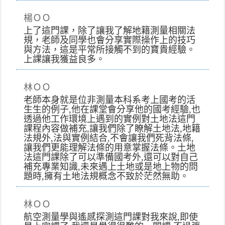
楊ＯＯ
上了這門課，除了讓我了解地籍測量相關法
規，老師及同學也會分享實際操作上的技巧
與方法，這是平常所接觸不到的寶貴經驗。
上課讓我獲益良多。
林ＯＯ
老師本身就是位非測量本科系考上國考的活
生生的例子,他在課堂會分享他的國考經驗,也
透過他工作環境上遇到的實例對土地法這門
課程內容做補充,讓我們除了瞭解土地法,地籍
法規外,法與實例結合,不會讓我們死背法條,
讓我們更能理解法條的用意掌握法條。土地
法這門課除了可以準備國考外,還可以對自己
補充專業知識,未來遇上土地或是地上物的問
題時,擁有土地法規概念不致於茫然無助。
林ＯＯ
航空測量學與遙感探測這門課對我來說,即使