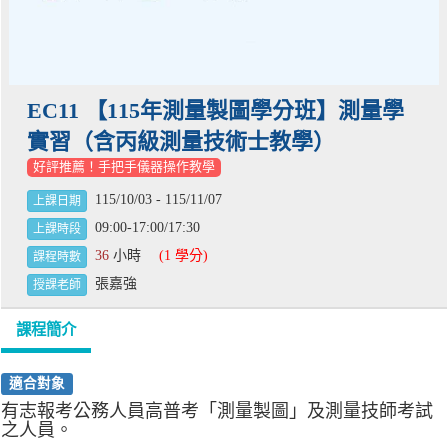
EC11 【115年測量製圖學分班】測量學
實習（含丙級測量技術士教學）
好評推薦！手把手儀器操作教學
115/10/03 - 115/11/07
上課日期
09:00-17:00/17:30
上課時段
36
小時
(1 學分)
課程時數
張嘉強
授課老師
課程簡介
適合對象
有志報考公務人員高普考「測量製圖」及測量技師考試
之人員。