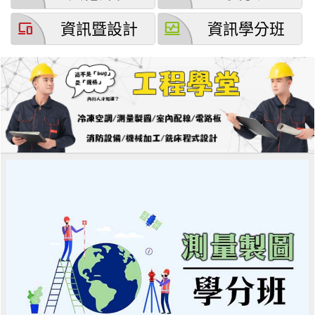
devices
browse_activity
資訊暨設計
資訊學分班