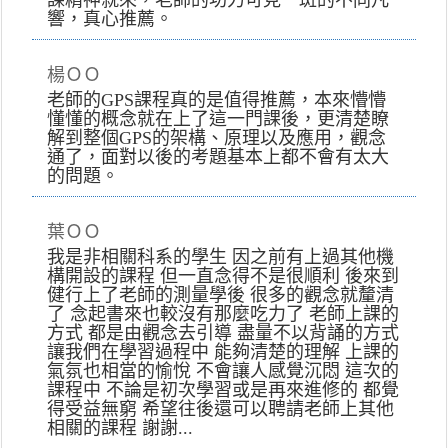
響，真心推薦。
楊ＯＯ
老師的GPS課程真的是值得推薦，本來懵懵
懂懂的概念就在上了這一門課後，更清楚瞭
解到整個GPS的架構、原理以及應用，觀念
通了，面對以後的考題基本上都不會有太大
的問題。
葉ＯＯ
我是非相關科系的學生 因之前有上過其他機
構開設的課程 但一直念得不是很順利 後來到
健行上了老師的測量學後 很多的觀念就釐清
了 念起書來也較沒有那麼吃力了 老師上課的
方式 都是由觀念去引導 盡量不以背誦的方式
讓我們在學習過程中 能夠清楚的理解 上課的
氣氛也相當的愉悅 不會讓人感覺沉悶 這次的
課程中 不論是初次學習或是再來進修的 都覺
得受益無窮 希望往後還可以聘請老師上其他
相關的課程 謝謝...