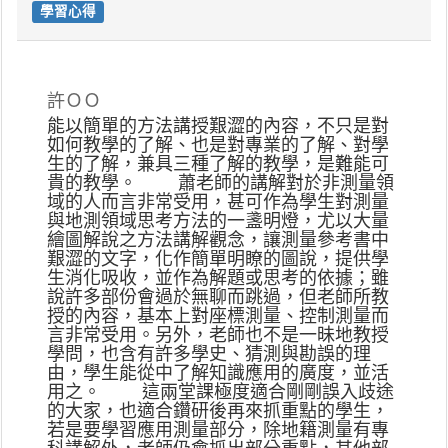
學習心得
許ＯＯ
能以簡單的方法講授艱澀的內容，不只是對
如何教學的了解、也是對專業的了解、對學
生的了解，兼具三種了解的教學，是難能可
貴的教學。 蕭老師的講解對於非測量領
域的人而言非常受用，甚可作為學生對測量
與地測領域思考方法的一盞明燈，尤以大量
繪圖解說之方法講解觀念，讓測量參考書中
艱澀的文字，化作簡單明瞭的圖說，提供學
生消化吸收，並作為解題或思考的依據；雖
說許多部份會過於無聊而跳過，但老師所教
授的內容，基本上對座標測量、控制測量而
言非常受用。另外，老師也不是一昧地教授
學問，也含有許多學史、猜測與勘誤的理
由，學生能從中了解知識應用的廣度，並活
用之。 這兩堂課極度適合剛剛誤入歧途
的大家，也適合鑽研後再來抓重點的學生，
若是要學習應用測量部分，除地籍測量有專