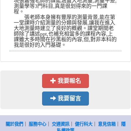
現張嘉強老師的課能涵蓋大地測量,測量平差,
測量學等3門科目,真是很划得來的一門課
程。
張老師本身擁有豐厚的測量背景,能在第
一堂課時介紹測量的分類與發展,讓我在進入
大地測量時建立了良好的概觀。課堂期間老
師除了講述ppt,也補充相當多的課程內容,上
課雖大多時間在抄黑板的內容,但,對非本科的
我是很好的入門基礎。
我要報名
我要留言
關於我們
｜
服務中心
｜
交通資訊
｜
健行科大
｜
意見信箱
｜
隱
私權政策