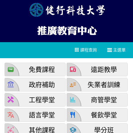
課程查詢
主選單
wallet
devices
免費課程
遠距教學
account_balance
user_attributes
政府補助
失業者訓練
handyman
finance
工程學堂
商管學堂
translate
restaurant
語言學堂
餐飲學堂
detection_and_zone
school
其他課程
學分班