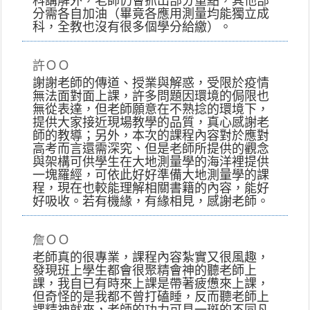
科講解外，老師仍會抓出部分重點，其他部
分需各自加油（畢竟各應用測量均能獨立成
科，全教也沒有很多個學分給繳）。
許ＯＯ
謝謝老師的傳道、授業與解惑，受限於疫情
無法面對面上課，許多問題因環境的侷限也
無從表達，但老師願意在不熟捻的環境下，
提供大家接近現場教學的品質，真心感謝老
師的教導；另外，本次的課程內容對於應對
高考而言還需深究、但是老師所提供的觀念
與架構可供學生在大地測量學的海洋裡提供
一塊羅經，可依此好好準備大地測量學的課
程，現在也較能理解相關書籍的內容，能好
好吸收。若有機緣，有緣相見，感謝老師。
詹ＯＯ
老師真的很專業，課程內容紮實又很風趣，
發現班上學生都會很聚精會神的聽老師上
課，我自已有時來上課是帶著疲憊來上課，
但奇怪的是我都不曾打磕睡，反而聽老師上
課精神就來，老師的功力可見一斑的不同凡