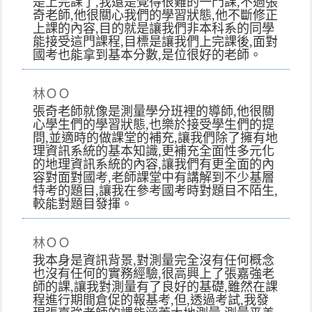
是上完課了,我還是覺得很難的一門課,不過張
奇老師,他很關心我們的學習狀態,他不斷修正
上課的內容,目的就是讓我們非本科系的同學
能接受這門課程,目標是讓我們上完課後,面對
國考也能拿到基本分數,是位很好的老師。
林ＯＯ
張奇老師就像是測量學分班裡的導師,他很關
心學生們的學習狀態,也樂於接受學生們的提
問,並適時的做課堂的補充,讓我們除了擁有地
理資訊系統的基本知識,更補充全面性多元化
的地理資訊系統的內容,讓我們有更全面的內
容對面對國考,老師課堂中有講解到不少基層
特考的題目,讓我在參考國考時對題目不陌生,
較能對題目發揮。
林ＯＯ
我本身是資訊背景,對測量完全沒有任何概念
也沒有任何的實務經驗,很高興上了張嘉強老
師的課,讓我對測量有了良好的基礎,雖然在課
程進行期間倉促的報基考,但,透過考試,我發