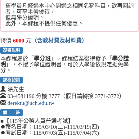
舊學員凡修過本中心開過之相同名稱科目，欲再回訓
者，可享半價優待，
但無學分證明。
此外，本課程不提供任何優惠。
特價
6000
元
（含教材費及材料費）
證書說明
本課程屬於「
學分班
」，課程結業後得發予「
學分證
明
」，不授予學位證明書，可於入學後依規定抵免學
分。
課程諮詢
涂先生
03-4581196 分機 3777（假日請轉接 3771-3772）
derektu@uch.edu.tw
備 註
■【115年公務人員普通考試】
⏺報名日期：115/03/10(二)-115/03/19(四)
⏺考試日期：115/07/03(五)-115/07/04(六)