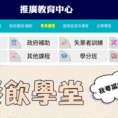
班
政府委訓/補助
會員優惠
退除役官兵專區
企業專區
account_balance
user_attributes
handyman
學
政府補助
失業者訓練
detection_and_zone
school
devices
堂
其他課程
學分班