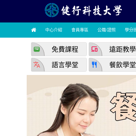
中心介紹
會員專區
公職/證照
學分
wallet
devices
免費課程
遠距教
translate
restaurant
語言學堂
餐飲學