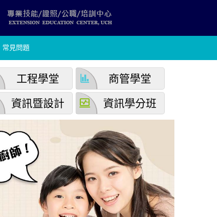
常見問題
finance
工程學堂
商管學堂
browse_activity
資訊暨設計
資訊學分班