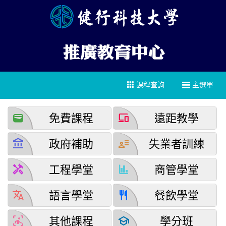
課程查詢
主選單
wallet
devices
免費課程
遠距教學
account_balance
user_attributes
政府補助
失業者訓練
handyman
finance
工程學堂
商管學堂
translate
restaurant
語言學堂
餐飲學堂
detection_and_zone
school
其他課程
學分班