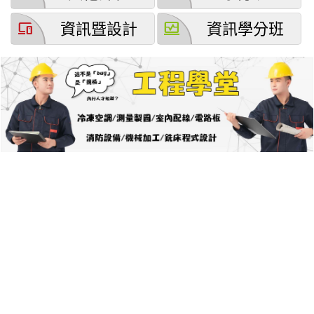
devices
browse_activity
資訊暨設計
資訊學分班