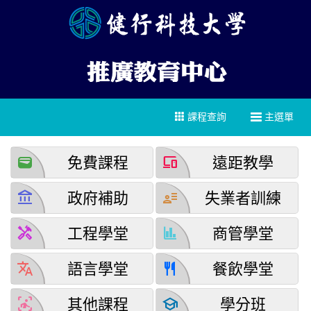
課程查詢
主選單
wallet
devices
免費課程
遠距教學
account_balance
user_attributes
政府補助
失業者訓練
handyman
finance
工程學堂
商管學堂
translate
restaurant
語言學堂
餐飲學堂
detection_and_zone
school
其他課程
學分班