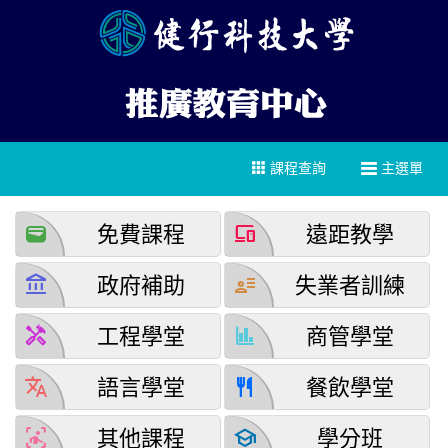
課程查詢
主選單
wallet
devices
免費課程
遠距教學
account_balance
user_attributes
政府補助
失業者訓練
handyman
finance
工程學堂
商管學堂
translate
restaurant
語言學堂
餐飲學堂
detection_and_zone
school
其他課程
學分班