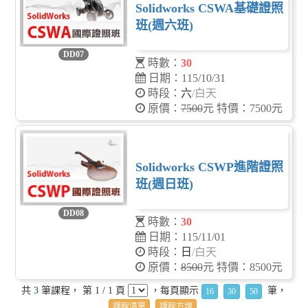
Solidworks CSWA基礎證照
班(週六班)
DD07
時數：
30
日期：115/10/31
時段：
六
/白天
原價：
7500
元 特價：7500元
Solidworks CSWP進階證照
班(週日班)
DD08
時數：
30
日期：115/11/01
時段：
日
/白天
原價：
8500
元 特價：8500元
共
3
筆課程， 第 1 / 1 頁
，每頁顯示
筆，
16
30
50
課程清單
課程方塊