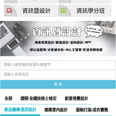
devices
browse_activity
資訊暨設計
資訊學分班
全部
證照/全國技術士檢定
創意視覺設計
產品機構/造型設計
建築室內設計
服裝打版/成衣實務