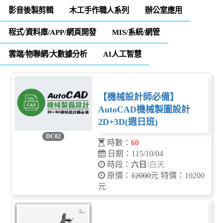
影音後製剪輯
木工手作職人系列
辦公室應用
程式/資料庫/APP/網頁開發
MIS/系統/網管
雲端/物聯網/大數據分析
AI人工智慧
【機械設計師必備】
AutoCAD機械製圖設計
2D+3D(週日班)
DC02
時數：
60
日期：115/10/04
時段：
六日
/白天
原價：
12000
元 特價：10200
元