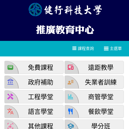
課程查詢
主選單
wallet
devices
免費課程
遠距教學
account_balance
user_attributes
政府補助
失業者訓練
handyman
finance
工程學堂
商管學堂
translate
restaurant
語言學堂
餐飲學堂
detection_and_zone
school
其他課程
學分班